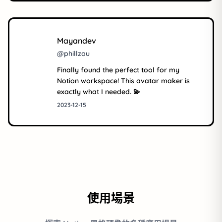
Mayandev
@phillzou
Finally found the perfect tool for my
Notion workspace! This avatar maker is
exactly what I needed. 💫
2023-12-15
使用場景