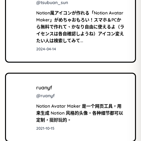
@tsubuan_sun
Notion風アイコンが作れる「Notion Avatar
Maker」がめちゃおもろい！スマホ＆PCか
ら無料で作れて、かなり自由に使えるよ（ラ
イセンスは各自確認しようね）アイコン変え
たい人は検索してみて...
2024-04-14
ruanyf
@ruanyf
Notion Avatar Maker 是一个网页工具，用
来生成 Notion 风格的头像。各种细节都可以
定制，挺好玩的。
2021-10-15