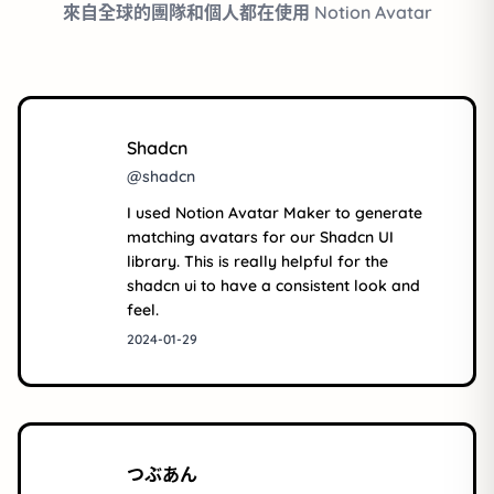
來自全球的團隊和個人都在使用 Notion Avatar
Shadcn
@shadcn
I used Notion Avatar Maker to generate
matching avatars for our Shadcn UI
library. This is really helpful for the
shadcn ui to have a consistent look and
feel.
2024-01-29
つぶあん